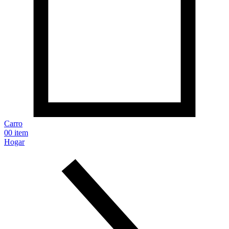
Carro
0
0 item
Hogar