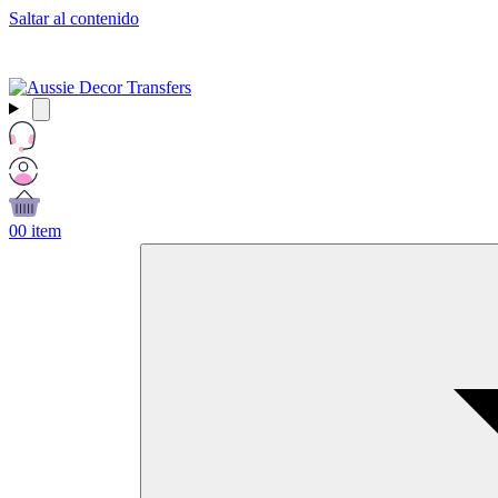
Saltar al contenido
Envío gratuito a partir de $99 AUD / £50 GBP / €60 EURO / $65
USD
0
0 item