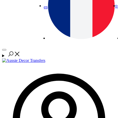
fr
en