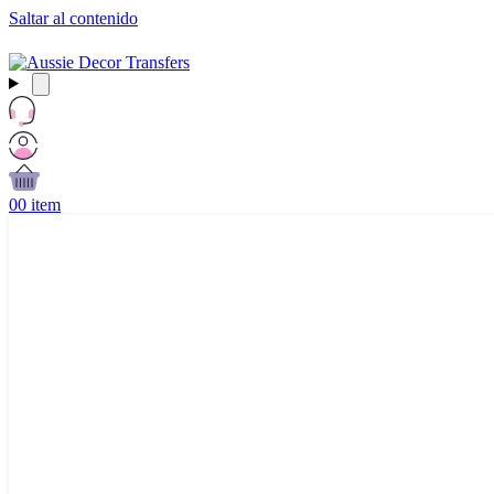
Saltar al contenido
Envío gratuito a partir de $99 AUD / £50 GBP / €60 EURO / $65 U
0
0 item