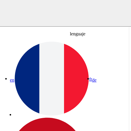
lenguaje
fr
en
de