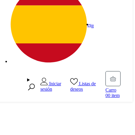
es
it
Iniciar
Listas de
sesión
deseos
Carro
0
0 item