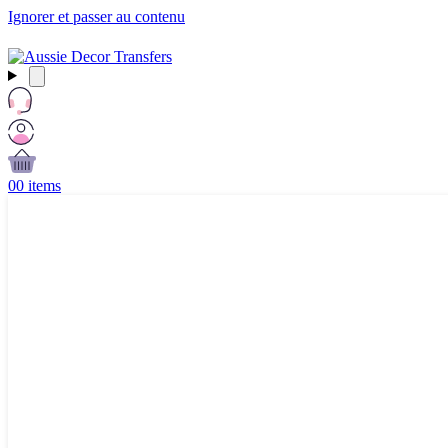
Ignorer et passer au contenu
Free Shipping Over $99 AUD / £50 GBP / €60 EURO / $65 USD
0
0 items