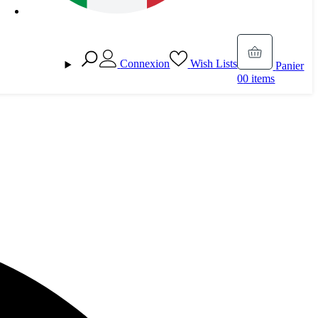
Connexion
Wish Lists
Panier
0
0 items