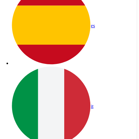
es
it